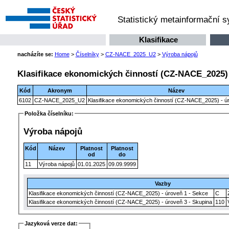
Statistický metainformační 
Klasifikace
nacházíte se:
Home
>
Číselníky
>
CZ-NACE_2025_U2
>
Výroba nápojů
Klasifikace ekonomických činností (CZ-NACE_2025) 
Kód
Akronym
Název
6102
CZ-NACE_2025_U2
Klasifikace ekonomických činností (CZ-NACE_2025) - úr
Položka číselníku:
Výroba nápojů
Kód
Název
Platnost
Platnost
od
do
11
Výroba nápojů
01.01.2025
09.09.9999
Vazby
Klasifikace ekonomických činností (CZ-NACE_2025) - úroveň 1 - Sekce
C
Klasifikace ekonomických činností (CZ-NACE_2025) - úroveň 3 - Skupina
110
Jazyková verze dat: