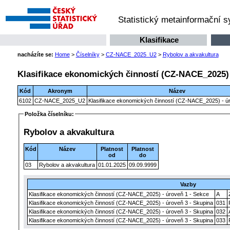
Statistický metainformační 
Klasifikace
nacházíte se:
Home
>
Číselníky
>
CZ-NACE_2025_U2
>
Rybolov a akvakultura
Klasifikace ekonomických činností (CZ-NACE_2025) 
Kód
Akronym
Název
6102
CZ-NACE_2025_U2
Klasifikace ekonomických činností (CZ-NACE_2025) - úr
Položka číselníku:
Rybolov a akvakultura
Kód
Název
Platnost
Platnost
od
do
03
Rybolov a akvakultura
01.01.2025
09.09.9999
Vazby
Klasifikace ekonomických činností (CZ-NACE_2025) - úroveň 1 - Sekce
A
Klasifikace ekonomických činností (CZ-NACE_2025) - úroveň 3 - Skupina
031
Klasifikace ekonomických činností (CZ-NACE_2025) - úroveň 3 - Skupina
032
Klasifikace ekonomických činností (CZ-NACE_2025) - úroveň 3 - Skupina
033