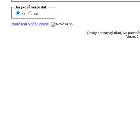
Jazyková verze dat:
cs
en
Prohlášení o přístupnosti
Český statistický úřad, Na padesát
Verze: 1.