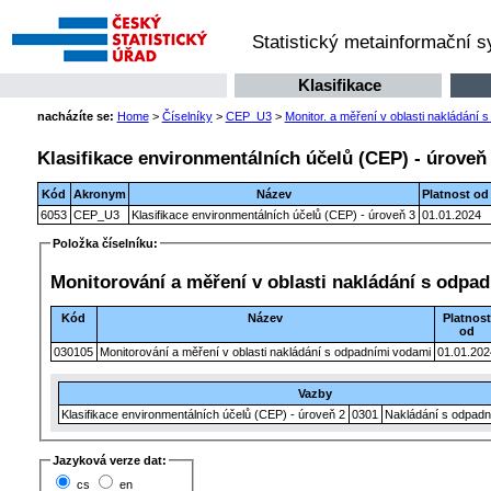
Statistický metainformační 
Klasifikace
nacházíte se:
Home
>
Číselníky
>
CEP_U3
>
Monitor. a měření v oblasti nakládání 
Klasifikace environmentálních účelů (CEP) - úroveň
Kód
Akronym
Název
Platnost od
6053
CEP_U3
Klasifikace environmentálních účelů (CEP) - úroveň 3
01.01.2024
Položka číselníku:
Monitorování a měření v oblasti nakládání s odpa
Kód
Název
Platnos
od
030105
Monitorování a měření v oblasti nakládání s odpadními vodami
01.01.202
Vazby
Klasifikace environmentálních účelů (CEP) - úroveň 2
0301
Nakládání s odpadn
Jazyková verze dat:
cs
en