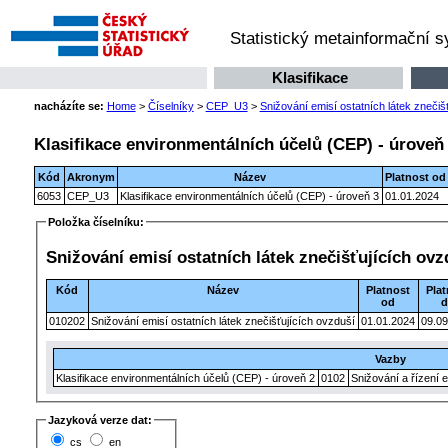
Statistický metainformační 
Klasifikace
nacházíte se:
Home
>
Číselníky
>
CEP_U3
>
Snižování emisí ostatních látek znečiš
Klasifikace environmentálních účelů (CEP) - úroveň
Kód
Akronym
Název
Platnost od
6053
CEP_U3
Klasifikace environmentálních účelů (CEP) - úroveň 3
01.01.2024
Položka číselníku:
Snižování emisí ostatních látek znečišťujících ovz
Kód
Název
Platnost
Pla
od
010202
Snižování emisí ostatních látek znečišťujících ovzduší
01.01.2024
09.09
Vazby
Klasifikace environmentálních účelů (CEP) - úroveň 2
0102
Snižování a řízení e
Jazyková verze dat:
cs
en