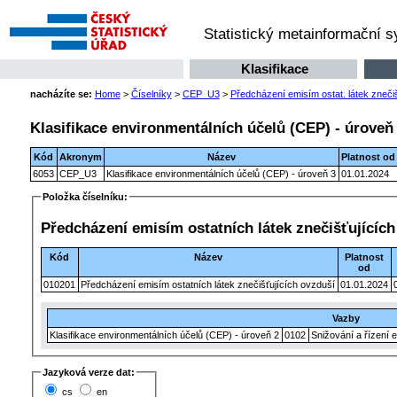
Statistický metainformační 
Klasifikace
nacházíte se:
Home
>
Číselníky
>
CEP_U3
>
Předcházení emisím ostat. látek zneči
Klasifikace environmentálních účelů (CEP) - úroveň
Kód
Akronym
Název
Platnost od
6053
CEP_U3
Klasifikace environmentálních účelů (CEP) - úroveň 3
01.01.2024
Položka číselníku:
Předcházení emisím ostatních látek znečišťujících
Kód
Název
Platnost
od
010201
Předcházení emisím ostatních látek znečišťujících ovzduší
01.01.2024
Vazby
Klasifikace environmentálních účelů (CEP) - úroveň 2
0102
Snižování a řízení e
Jazyková verze dat:
cs
en