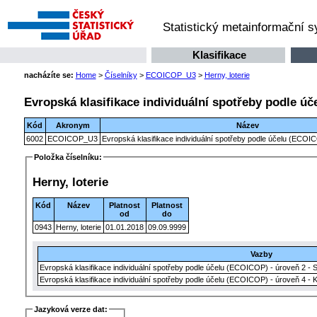
Statistický metainformační 
Klasifikace
nacházíte se:
Home
>
Číselníky
>
ECOICOP_U3
>
Herny, loterie
Evropská klasifikace individuální spotřeby podle úč
Kód
Akronym
Název
6002
ECOICOP_U3
Evropská klasifikace individuální spotřeby podle účelu (ECOIC
Položka číselníku:
Herny, loterie
Kód
Název
Platnost
Platnost
od
do
0943
Herny, loterie
01.01.2018
09.09.9999
Vazby
Evropská klasifikace individuální spotřeby podle účelu (ECOICOP) - úroveň 2 - 
Evropská klasifikace individuální spotřeby podle účelu (ECOICOP) - úroveň 4 - 
Jazyková verze dat: