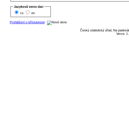
Jazyková verze dat:
cs
en
Prohlášení o přístupnosti
Český statistický úřad, Na padesát
Verze: 1.