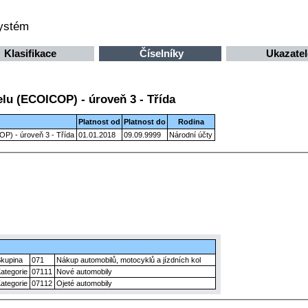
systém
Klasifikace
Číselníky
Ukazatel
elu (ECOICOP) - úroveň 3 - Třída
Platnost od
Platnost do
Rodina
OP) - úroveň 3 - Třída
01.01.2018
09.09.9999
Národní účty
Skupina
071
Nákup automobilů, motocyklů a jízdních kol
Kategorie
07111
Nové automobily
Kategorie
07112
Ojeté automobily