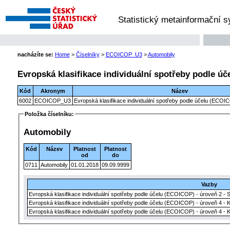
Statistický metainformační 
nacházíte se:
Home
>
Číselníky
>
ECOICOP_U3
>
Automobily
Evropská klasifikace individuální spotřeby podle úč
Kód
Akronym
Název
6002
ECOICOP_U3
Evropská klasifikace individuální spotřeby podle účelu (ECOIC
Položka číselníku:
Automobily
Kód
Název
Platnost
Platnost
od
do
0711
Automobily
01.01.2018
09.09.9999
Vazby
Evropská klasifikace individuální spotřeby podle účelu (ECOICOP) - úroveň 2 - 
Evropská klasifikace individuální spotřeby podle účelu (ECOICOP) - úroveň 4 - 
Evropská klasifikace individuální spotřeby podle účelu (ECOICOP) - úroveň 4 - 