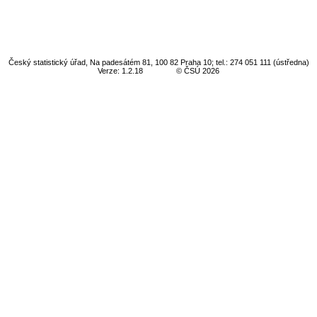
Český statistický úřad, Na padesátém 81, 100 82 Praha 10; tel.: 274 051 111 (ústředna)
Verze: 1.2.18
© ČSÚ 2026