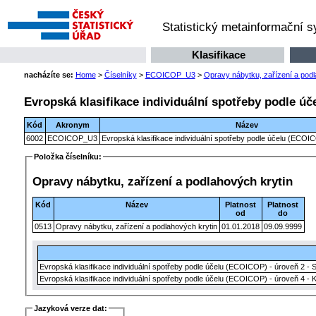
Statistický metainformační 
Klasifikace
nacházíte se:
Home
>
Číselníky
>
ECOICOP_U3
>
Opravy nábytku, zařízení a podl
Evropská klasifikace individuální spotřeby podle úč
Kód
Akronym
Název
6002
ECOICOP_U3
Evropská klasifikace individuální spotřeby podle účelu (ECOIC
Položka číselníku:
Opravy nábytku, zařízení a podlahových krytin
Kód
Název
Platnost
Platnost
od
do
0513
Opravy nábytku, zařízení a podlahových krytin
01.01.2018
09.09.9999
Evropská klasifikace individuální spotřeby podle účelu (ECOICOP) - úroveň 2 - 
Evropská klasifikace individuální spotřeby podle účelu (ECOICOP) - úroveň 4 - 
Jazyková verze dat: