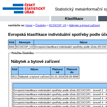
Statistický metainformační 
Klasifikace
nacházíte se:
Home
>
Číselníky
>
ECOICOP_U3
>
Nábytek a bytové zařízení
Evropská klasifikace individuální spotřeby podle úč
Kód
Akronym
Název
6002
ECOICOP_U3
Evropská klasifikace individuální spotřeby podle účelu (ECOIC
Položka číselníku:
Nábytek a bytové zařízení
Kód
Název
Platnost
Platnost
od
do
0511
Nábytek a bytové zařízení
01.01.2018
09.09.9999
Evropská klasifikace individuální spotřeby podle účelu (ECOICOP) - úroveň 2 - 
Evropská klasifikace individuální spotřeby podle účelu (ECOICOP) - úroveň 4 - 
Evropská klasifikace individuální spotřeby podle účelu (ECOICOP) - úroveň 4 - 
Evropská klasifikace individuální spotřeby podle účelu (ECOICOP) - úroveň 4 - 
Evropská klasifikace individuální spotřeby podle účelu (ECOICOP) - úroveň 4 - 