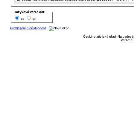
Jazyková verze dat:
cs
en
Prohlášení o přístupnosti
Český statistický úřad, Na padesát
Verze: 1.