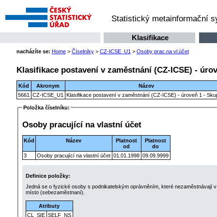
Statistický metainformační 
Klasifikace
nacházíte se:
Home
>
Číselníky
>
CZ-ICSE_U1
>
Osoby prac.na vl.účet
Klasifikace postavení v zaměstnání (CZ-ICSE) - úrov
Kód
Akronym
Název
5661
CZ-ICSE_U1
Klasifikace postavení v zaměstnání (CZ-ICSE) - úroveň 1 - Sku
Položka číselníku:
Osoby pracující na vlastní účet
Kód
Název
Platnost
Platnost
od
do
3
Osoby pracující na vlastní účet
01.01.1998
09.09.9999
Definice položky:
Jedná se o fyzické osoby s podnikatelským oprávněním, které nezaměstnávají v 
místo (sebezaměstnaní).
Atributy
CL_SIE
SELF_NS