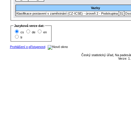
Vazby
Klasifikace postavení v zaměstnání (CZ-ICSE) - úroveň 2 - Podskupina
31
Osob
Jazyková verze dat:
cs
de
en
fr
Prohlášení o přístupnosti
Český statistický úřad, Na padesát
Verze: 1.