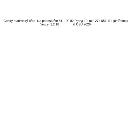
Český statistický úřad, Na padesátém 81, 100 82 Praha 10; tel.: 274 051 111 (ústředna)
Verze: 1.2.18
© ČSÚ 2026