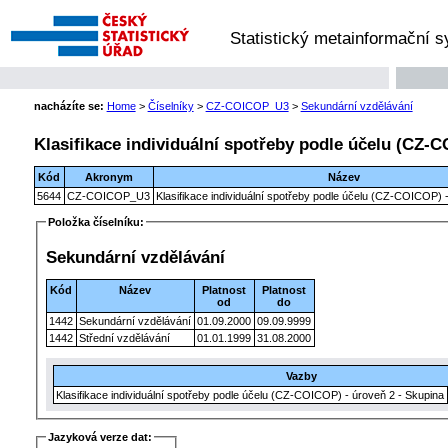
Statistický metainformační 
nacházíte se:
Home
>
Číselníky
>
CZ-COICOP_U3
>
Sekundární vzdělávání
Klasifikace individuální spotřeby podle účelu (CZ-C
Kód
Akronym
Název
5644
CZ-COICOP_U3
Klasifikace individuální spotřeby podle účelu (CZ-COICOP) -
Položka číselníku:
Sekundární vzdělávání
Kód
Název
Platnost
Platnost
od
do
1442
Sekundární vzdělávání
01.09.2000
09.09.9999
1442
Střední vzdělávání
01.01.1999
31.08.2000
Vazby
Klasifikace individuální spotřeby podle účelu (CZ-COICOP) - úroveň 2 - Skupina
Jazyková verze dat: