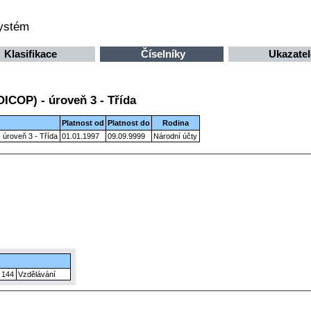
systém
Klasifikace
Číselníky
Ukazatel
OICOP) - úroveň 3 - Třída
Platnost od
Platnost do
Rodina
 úroveň 3 - Třída
01.01.1997
09.09.9999
Národní účty
144
Vzdělávání