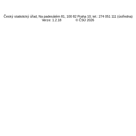
Český statistický úřad, Na padesátém 81, 100 82 Praha 10; tel.: 274 051 111 (ústředna)
Verze: 1.2.18
© ČSÚ 2026