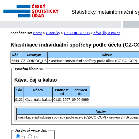
Statistický metainformační 
nacházíte se:
Home
>
Číselníky
>
CZ-COICOP_U3
>
Káva, čaj a kakao
Klasifikace individuální spotřeby podle účelu (CZ-C
Kód
Akronym
Název
5644
CZ-COICOP_U3
Klasifikace individuální spotřeby podle účelu (CZ-COICOP) -
Položka číselníku:
Káva, čaj a kakao
Kód
Název
Platnost
Platnost
od
do
0121
Káva, čaj a kakao
01.01.1997
09.09.9999
Vazby
Klasifikace individuální spotřeby podle účelu (CZ-COICOP) - úroveň 2 - Skupina
Jazyková verze dat:
cs
en