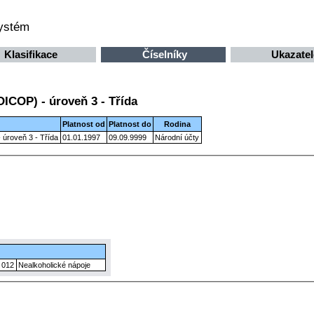
systém
Klasifikace
Číselníky
Ukazatel
OICOP) - úroveň 3 - Třída
Platnost od
Platnost do
Rodina
 úroveň 3 - Třída
01.01.1997
09.09.9999
Národní účty
012
Nealkoholické nápoje