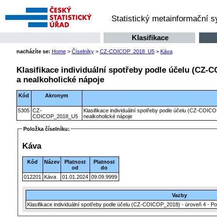
Statistický metainformační 
Klasifikace
nacházíte se:
Home
>
Číselníky
>
CZ-COICOP_2018_U5
>
Káva
Klasifikace individuální spotřeby podle účelu (CZ-C
a nealkoholické nápoje
Kód
Akronym
5305
CZ-
Klasifikace individuální spotřeby podle účelu (CZ-COICO
COICOP_2018_U5
nealkoholické nápoje
Položka číselníku:
Káva
Kód
Název
Platnost
Platnost
od
do
012201
Káva
01.01.2024
09.09.9999
Vazby
Klasifikace individuální spotřeby podle účelu (CZ-COICOP_2018) - úroveň 4 - Po