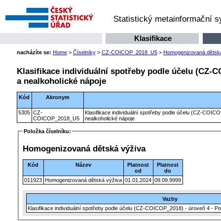
Statistický metainformační 
Klasifikace
nacházíte se:
Home
>
Číselníky
>
CZ-COICOP_2018_U5
>
Homogenizovaná dětská
Klasifikace individuální spotřeby podle účelu (CZ-C
a nealkoholické nápoje
Kód
Akronym
5305
CZ-
Klasifikace individuální spotřeby podle účelu (CZ-COICO
COICOP_2018_U5
nealkoholické nápoje
Položka číselníku:
Homogenizovaná dětská výživa
Kód
Název
Platnost
Platnost
od
do
011923
Homogenizovaná dětská výživa
01.01.2024
09.09.9999
Vazby
Klasifikace individuální spotřeby podle účelu (CZ-COICOP_2018) - úroveň 4 - Po