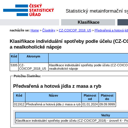
Statistický metainformační 
Klasifikace
nacházíte se:
Home
>
Číselníky
>
CZ-COICOP_2018_U5
>
Předvařená a hotová jíd
Klasifikace individuální spotřeby podle účelu (CZ-C
a nealkoholické nápoje
Kód
Akronym
5305
CZ-
Klasifikace individuální spotřeby podle účelu (CZ-COICO
COICOP_2018_U5
nealkoholické nápoje
Položka číselníku:
Předvařená a hotová jídla z masa a ryb
Kód
Název
Platnost
Platnost
od
do
011912
Předvařená a hotová jídla z masa a ryb
01.01.2024
09.09.9999
Vazby
Klasifikace individuální spotřeby podle účelu (CZ-COICOP_2018) - úroveň 4 - Po