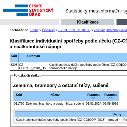
Statistický metainformační 
Klasifikace
nacházíte se:
Home
>
Číselníky
>
CZ-COICOP_2018_U5
>
Zelenina, brambory a os
Klasifikace individuální spotřeby podle účelu (CZ-C
a nealkoholické nápoje
Kód
Akronym
5305
CZ-
Klasifikace individuální spotřeby podle účelu (CZ-COICO
COICOP_2018_U5
nealkoholické nápoje
Položka číselníku:
Zelenina, brambory a ostatní hlízy, sušené
Kód
Název
Platnost
Platnost
od
do
011770
Zelenina, brambory a ostatní hlízy, sušené
01.01.2024
09.09.9999
Vazby
Klasifikace individuální spotřeby podle účelu (CZ-COICOP_2018) - úroveň 4 - Po