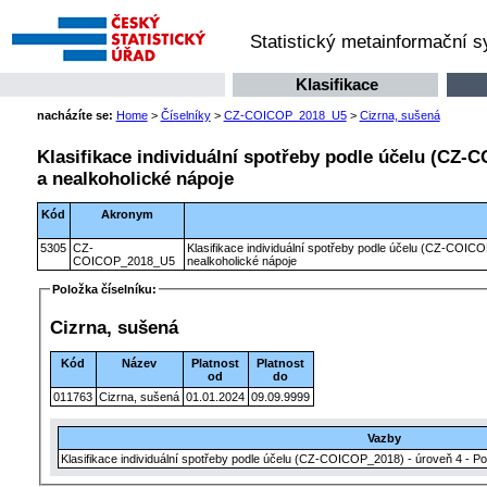
Statistický metainformační 
Klasifikace
nacházíte se:
Home
>
Číselníky
>
CZ-COICOP_2018_U5
>
Cizrna, sušená
Klasifikace individuální spotřeby podle účelu (CZ-C
a nealkoholické nápoje
Kód
Akronym
5305
CZ-
Klasifikace individuální spotřeby podle účelu (CZ-COICO
COICOP_2018_U5
nealkoholické nápoje
Položka číselníku:
Cizrna, sušená
Kód
Název
Platnost
Platnost
od
do
011763
Cizrna, sušená
01.01.2024
09.09.9999
Vazby
Klasifikace individuální spotřeby podle účelu (CZ-COICOP_2018) - úroveň 4 - Po