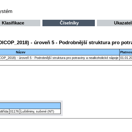
systém
Klasifikace
Číselníky
Ukazatel
OICOP_2018) - úroveň 5 - Podrobnější struktura pro potr
Název
Platnos
ICOP_2018) - úroveň 5 - Podrobnější struktura pro potraviny a nealkoholické nápoje
01.01.2
dtřída
01176
Luštěniny, sušené (NT)