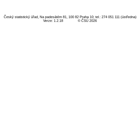
Český statistický úřad, Na padesátém 81, 100 82 Praha 10; tel.: 274 051 111 (ústředna)
Verze: 1.2.18
© ČSÚ 2026