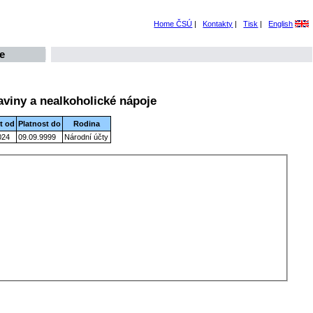
Home ČSÚ
|
Kontakty
|
Tisk
|
English
e
aviny a nealkoholické nápoje
t od
Platnost do
Rodina
024
09.09.9999
Národní účty