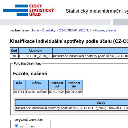
Statistický metainformační 
nacházíte se:
Home
>
Číselníky
>
CZ-COICOP_2018_U5
>
Fazole, sušené
Klasifikace individuální spotřeby podle účelu (CZ-C
Kód
Akronym
5305
CZ-COICOP_2018_U5
Klasifikace individuální spotřeby podle účelu (CZ-CO
Položka číselníku:
Fazole, sušené
Kód
Název
Platnost
Platnost
od
do
011761
Fazole, sušené
01.01.2024
09.09.9999
Vazby
Klasifikace individuální spotřeby podle účelu (CZ-COICOP_2018) - úroveň 4 - Po
Jazyková verze dat:
cs
en