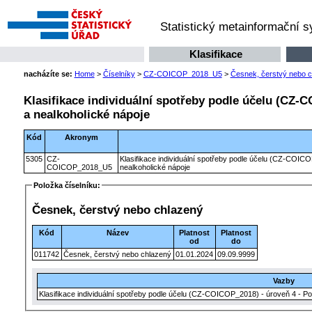
Statistický metainformační 
Klasifikace
nacházíte se:
Home
>
Číselníky
>
CZ-COICOP_2018_U5
>
Česnek, čerstvý nebo 
Klasifikace individuální spotřeby podle účelu (CZ-C
a nealkoholické nápoje
Kód
Akronym
5305
CZ-
Klasifikace individuální spotřeby podle účelu (CZ-COICO
COICOP_2018_U5
nealkoholické nápoje
Položka číselníku:
Česnek, čerstvý nebo chlazený
Kód
Název
Platnost
Platnost
od
do
011742
Česnek, čerstvý nebo chlazený
01.01.2024
09.09.9999
Vazby
Klasifikace individuální spotřeby podle účelu (CZ-COICOP_2018) - úroveň 4 - Po