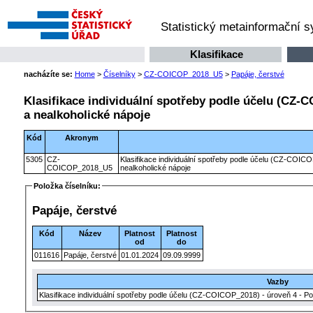
Statistický metainformační 
Klasifikace
nacházíte se:
Home
>
Číselníky
>
CZ-COICOP_2018_U5
>
Papáje, čerstvé
Klasifikace individuální spotřeby podle účelu (CZ-C
a nealkoholické nápoje
Kód
Akronym
5305
CZ-
Klasifikace individuální spotřeby podle účelu (CZ-COICO
COICOP_2018_U5
nealkoholické nápoje
Položka číselníku:
Papáje, čerstvé
Kód
Název
Platnost
Platnost
od
do
011616
Papáje, čerstvé
01.01.2024
09.09.9999
Vazby
Klasifikace individuální spotřeby podle účelu (CZ-COICOP_2018) - úroveň 4 - Po