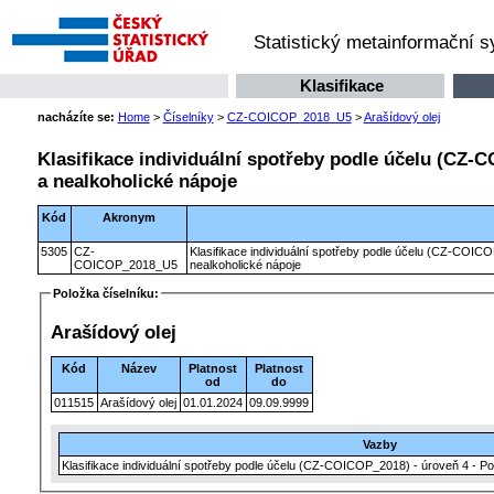
Statistický metainformační 
Klasifikace
nacházíte se:
Home
>
Číselníky
>
CZ-COICOP_2018_U5
>
Arašídový olej
Klasifikace individuální spotřeby podle účelu (CZ-C
a nealkoholické nápoje
Kód
Akronym
5305
CZ-
Klasifikace individuální spotřeby podle účelu (CZ-COICO
COICOP_2018_U5
nealkoholické nápoje
Položka číselníku:
Arašídový olej
Kód
Název
Platnost
Platnost
od
do
011515
Arašídový olej
01.01.2024
09.09.9999
Vazby
Klasifikace individuální spotřeby podle účelu (CZ-COICOP_2018) - úroveň 4 - Po