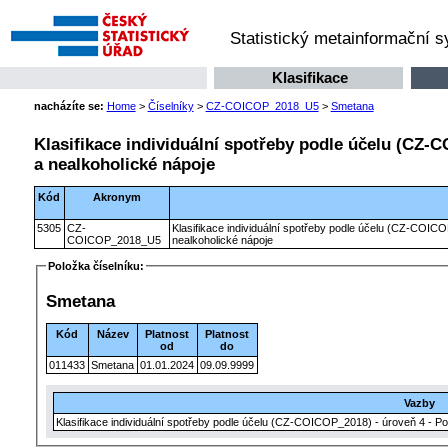
Statistický metainformační 
Klasifikace
nacházíte se:
Home
>
Číselníky
>
CZ-COICOP_2018_U5
>
Smetana
Klasifikace individuální spotřeby podle účelu (CZ-C
a nealkoholické nápoje
Kód
Akronym
5305
CZ-
Klasifikace individuální spotřeby podle účelu (CZ-COICO
COICOP_2018_U5
nealkoholické nápoje
Položka číselníku:
Smetana
Kód
Název
Platnost
Platnost
od
do
011433
Smetana
01.01.2024
09.09.9999
Vazby
Klasifikace individuální spotřeby podle účelu (CZ-COICOP_2018) - úroveň 4 - Po