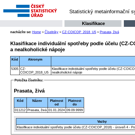
Statistický metainformační 
Klasifikace
nacházíte se:
Home
>
Číselníky
>
CZ-COICOP_2018_U5
>
Prasata, živá
Klasifikace individuální spotřeby podle účelu (CZ-C
a nealkoholické nápoje
Kód
Akronym
5305
CZ-
Klasifikace individuální spotřeby podle účelu (CZ-COICO
COICOP_2018_U5
nealkoholické nápoje
Položka číselníku:
Prasata, živá
Kód
Název
Platnost
Platnost
od
do
011212
Prasata, živá
01.01.2024
09.09.9999
Vazby
Klasifikace individuální spotřeby podle účelu (CZ-COICOP_2018) - úroveň 4 - Po