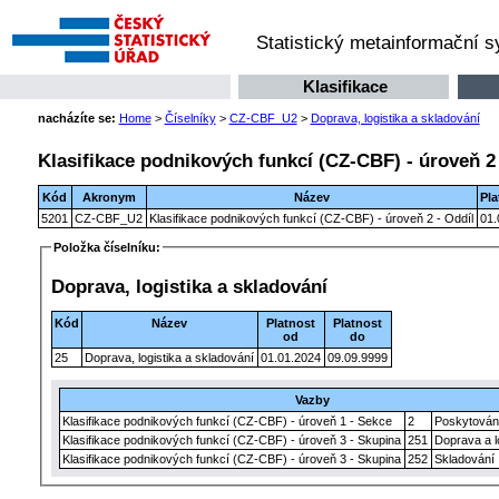
Statistický metainformační 
Klasifikace
nacházíte se:
Home
>
Číselníky
>
CZ-CBF_U2
>
Doprava, logistika a skladování
Klasifikace podnikových funkcí (CZ-CBF) - úroveň 2 
Kód
Akronym
Název
Pla
5201
CZ-CBF_U2
Klasifikace podnikových funkcí (CZ-CBF) - úroveň 2 - Oddíl
01.
Položka číselníku:
Doprava, logistika a skladování
Kód
Název
Platnost
Platnost
od
do
25
Doprava, logistika a skladování
01.01.2024
09.09.9999
Vazby
Klasifikace podnikových funkcí (CZ-CBF) - úroveň 1 - Sekce
2
Poskytován
Klasifikace podnikových funkcí (CZ-CBF) - úroveň 3 - Skupina
251
Doprava a l
Klasifikace podnikových funkcí (CZ-CBF) - úroveň 3 - Skupina
252
Skladování