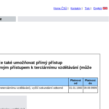
Home ČSÚ
|
Kontakty
|
Tisk
|
English
e
že také umožňovat přímý přístup
římým přístupem k terciárnímu vzdělávání (může
Platnost
Platnost
od
do
eterciárnímu vzdělávání), vyšší sekundární odborné
01.01.1900
09.09.9999