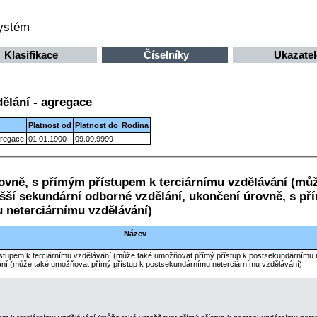
systém
Klasifikace
Číselníky
Ukazatel
ělání - agregace
Platnost od
Platnost do
Rodina
gregace
01.01.1900
09.09.9999
rovně, s přímým přístupem k terciárnímu vzdělávání (mů
šší sekundární odborné vzdělání, ukončení úrovně, s p
 neterciárnímu vzdělávání)
Název
stupem k terciárnímu vzdělávání (může také umožňovat přímý přístup k postsekundárnímu n
ání (může také umožňovat přímý přístup k postsekundárnímu neterciárnímu vzdělávání)