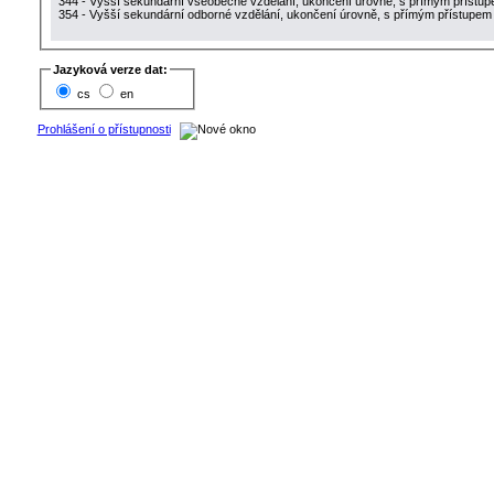
344 - Vyšší sekundární všeobecné vzdělání, ukončení úrovně, s přímým přístup
354 - Vyšší sekundární odborné vzdělání, ukončení úrovně, s přímým přístupem
Jazyková verze dat:
cs
en
Prohlášení o přístupnosti