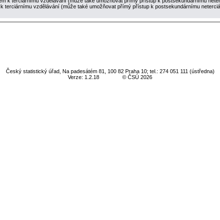
em k terciárnímu vzdělávání (může také umožňovat přímý přístup k postsekundárnímu neter
 k terciárnímu vzdělávání (může také umožňovat přímý přístup k postsekundárnímu neterci
Český statistický úřad, Na padesátém 81, 100 82 Praha 10; tel.: 274 051 111 (ústředna)
Verze: 1.2.18
© ČSÚ 2026