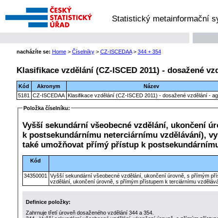
Statistický metainformační 
nacházíte se:
Home
>
Číselníky
>
CZ-ISCEDAA
>
344 + 354
Klasifikace vzdělání (CZ-ISCED 2011) - dosažené vzd
Kód
Akronym
Název
5181
CZ-ISCEDAA
Klasifikace vzdělání (CZ-ISCED 2011) - dosažené vzdělání - a
Položka číselníku:
Vyšší sekundární všeobecné vzdělání, ukončení ú
k postsekundárnímu neterciárnímu vzdělávání), vy
také umožňovat přímý přístup k postsekundárnímu
Kód
34350001
Vyšší sekundární všeobecné vzdělání, ukončení úrovně, s přímým pří
vzdělání, ukončení úrovně, s přímým přístupem k terciárnímu vzděláv
Definice položky:
Zahrnuje třetí úroveň dosaženého vzdělání 344 a 354.