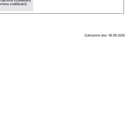
ciárnímu vzdělávání)
árnímu vzdělávání)
Zobrazeno dne: 06.08.2026