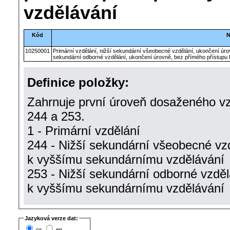
vzdělávání
Kód
N
10250001
Primární vzdělání, nižší sekundární všeobecné vzdělání, ukončení úr
sekundární odborné vzdělání, ukončení úrovně, bez přímého přístup
Definice položky:
Zahrnuje první úroveň dosaženého vz
244 a 253.
1 - Primární vzdělání
244 - Nižší sekundární všeobecné vz
k vyššímu sekundárnímu vzdělávání
253 - Nižší sekundární odborné vzděl
k vyššímu sekundárnímu vzdělávání
Jazyková verze dat:
cs
en