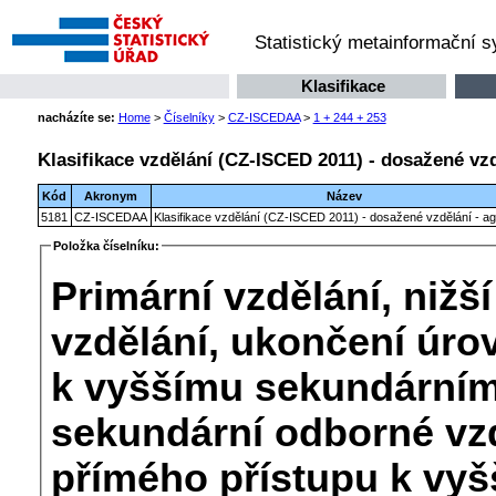
Statistický metainformační 
Klasifikace
nacházíte se:
Home
>
Číselníky
>
CZ-ISCEDAA
>
1 + 244 + 253
Klasifikace vzdělání (CZ-ISCED 2011) - dosažené vzd
Kód
Akronym
Název
5181
CZ-ISCEDAA
Klasifikace vzdělání (CZ-ISCED 2011) - dosažené vzdělání - a
Položka číselníku:
Primární vzdělání, niž
vzdělání, ukončení úro
k vyššímu sekundárnímu
sekundární odborné vzd
přímého přístupu k vy