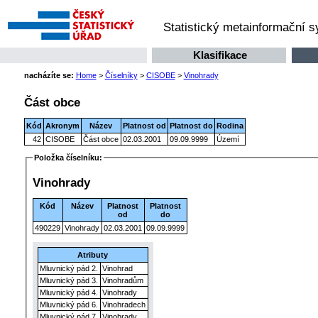
Statistický metainformační 
Klasifikace
nacházíte se:
Home
>
Číselníky
>
CISOBE
>
Vinohrady
Část obce
Kód
Akronym
Název
Platnost od
Platnost do
Rodina
42
CISOBE
Část obce
02.03.2001
09.09.9999
Území
Položka číselníku:
Vinohrady
Kód
Název
Platnost
Platnost
od
do
490229
Vinohrady
02.03.2001
09.09.9999
Atributy
Mluvnický pád 2.
Vinohrad
Mluvnický pád 3.
Vinohradům
Mluvnický pád 4.
Vinohrady
Mluvnický pád 6.
Vinohradech
Mluvnický pád 7.
Vinohrady