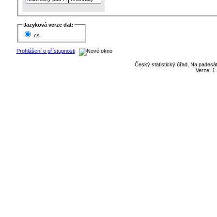
Jazyková verze dat:
cs
Prohlášení o přístupnosti
Český statistický úřad, Na padesát
Verze: 1.