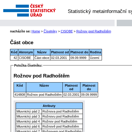
Statistický metainformační 
nacházíte se:
Home
>
Číselníky
>
CISOBE
>
Rožnov pod Radhoštěm
Část obce
Kód
Akronym
Název
Platnost od
Platnost do
Rodina
42
CISOBE
Část obce
02.03.2001
09.09.9999
Území
Položka číselníku:
Rožnov pod Radhoštěm
Kód
Název
Platnost
Platnost
od
do
414808
Rožnov pod Radhoštěm
02.03.2001
09.09.9999
Atributy
Mluvnický pád 2.
Rožnova pod Radhoštěm
Mluvnický pád 3.
Rožnovu pod Radhoštěm
Mluvnický pád 4.
Rožnov pod Radhoštěm
Mluvnický pád 6.
Rožnově pod Radhoštěm
Mluvnický pád 7.
Rožnovem pod Radhoštěm