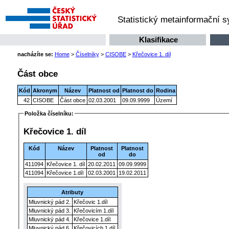
Statistický metainformační 
Klasifikace
nacházíte se:
Home
>
Číselníky
>
CISOBE
>
Křečovice 1. díl
Část obce
Kód
Akronym
Název
Platnost od
Platnost do
Rodina
42
CISOBE
Část obce
02.03.2001
09.09.9999
Území
Položka číselníku:
Křečovice 1. díl
Kód
Název
Platnost
Platnost
od
do
411094
Křečovice 1. díl
20.02.2011
09.09.9999
411094
Křečovice 1.díl
02.03.2001
19.02.2011
Atributy
Mluvnický pád 2.
Křečovic 1.díl
Mluvnický pád 3.
Křečovicím 1.díl
Mluvnický pád 4.
Křečovice 1.díl
Mluvnický pád 6.
Křečovicích 1.díl