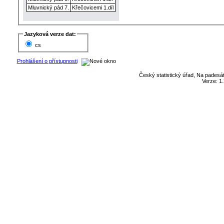
Mluvnický pád 7.
Křečovicemi 1.díl
Jazyková verze dat:
cs
Prohlášení o přístupnosti
Český statistický úřad, Na padesát
Verze: 1.