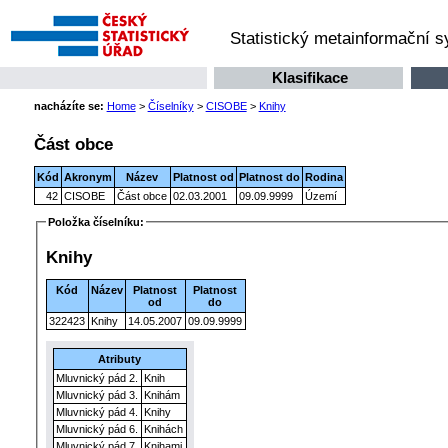
Statistický metainformační 
Klasifikace
nacházíte se:
Home
>
Číselníky
>
CISOBE
>
Knihy
Část obce
Kód
Akronym
Název
Platnost od
Platnost do
Rodina
42
CISOBE
Část obce
02.03.2001
09.09.9999
Území
Položka číselníku:
Knihy
Kód
Název
Platnost
Platnost
od
do
322423
Knihy
14.05.2007
09.09.9999
Atributy
Mluvnický pád 2.
Knih
Mluvnický pád 3.
Knihám
Mluvnický pád 4.
Knihy
Mluvnický pád 6.
Knihách
Mluvnický pád 7.
Knihami