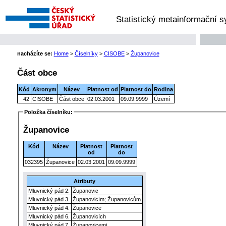
Statistický metainformační 
nacházíte se:
Home
>
Číselníky
>
CISOBE
>
Županovice
Část obce
Kód
Akronym
Název
Platnost od
Platnost do
Rodina
42
CISOBE
Část obce
02.03.2001
09.09.9999
Území
Položka číselníku:
Županovice
Kód
Název
Platnost
Platnost
od
do
032395
Županovice
02.03.2001
09.09.9999
Atributy
Mluvnický pád 2.
Županovic
Mluvnický pád 3.
Županovicím; Županovicům
Mluvnický pád 4.
Županovice
Mluvnický pád 6.
Županovicích
Mluvnický pád 7.
Županovicemi