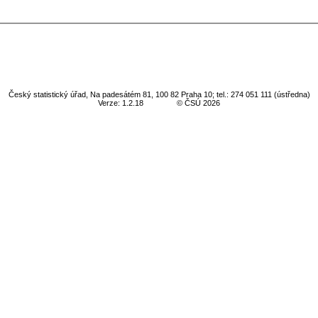
Český statistický úřad, Na padesátém 81, 100 82 Praha 10; tel.: 274 051 111 (ústředna)
Verze: 1.2.18
© ČSÚ 2026