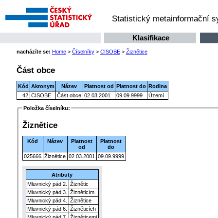
Statistický metainformační 
Klasifikace
nacházíte se:
Home
>
Číselníky
>
CISOBE
>
Žiznětice
Část obce
Kód
Akronym
Název
Platnost od
Platnost do
Rodina
42
CISOBE
Část obce
02.03.2001
09.09.9999
Území
Položka číselníku:
Žiznětice
Kód
Název
Platnost
Platnost
od
do
025666
Žiznětice
02.03.2001
09.09.9999
Atributy
Mluvnický pád 2.
Žiznětic
Mluvnický pád 3.
Žizněticím
Mluvnický pád 4.
Žiznětice
Mluvnický pád 6.
Žizněticích
Mluvnický pád 7.
Žizněticemi