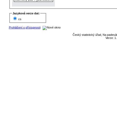
Jazyková verze dat:
cs
Prohlášení o přístupnosti
Český statistický úřad, Na padesát
Verze: 1.