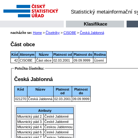
Statistický metainformační 
Klasifikace
nacházíte se:
Home
>
Číselníky
>
CISOBE
>
Česká Jablonná
Část obce
Kód
Akronym
Název
Platnost od
Platnost do
Rodina
42
CISOBE
Část obce
02.03.2001
09.09.9999
Území
Položka číselníku:
Česká Jablonná
Kód
Název
Platnost
Platnost
od
do
021270
Česká Jablonná
02.03.2001
09.09.9999
Atributy
Mluvnický pád 2.
České Jablonné
Mluvnický pád 3.
České Jablonné
Mluvnický pád 4.
Českou Jablonnou
Mluvnický pád 6.
České Jablonné
Mluvnický pád 7.
Českou Jablonnou