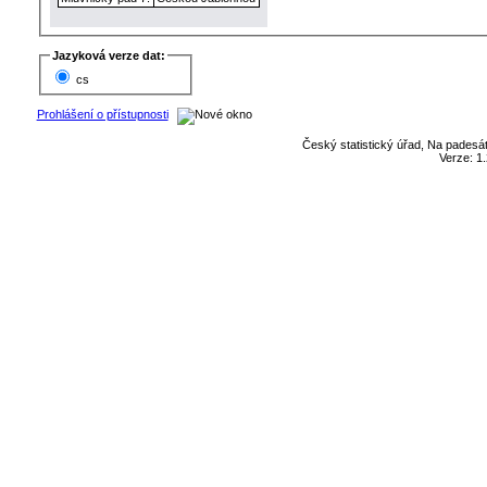
Jazyková verze dat:
cs
Prohlášení o přístupnosti
Český statistický úřad, Na padesát
Verze: 1.