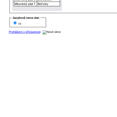
Mluvnický pád 7.
Bečváry
Jazyková verze dat:
cs
Prohlášení o přístupnosti