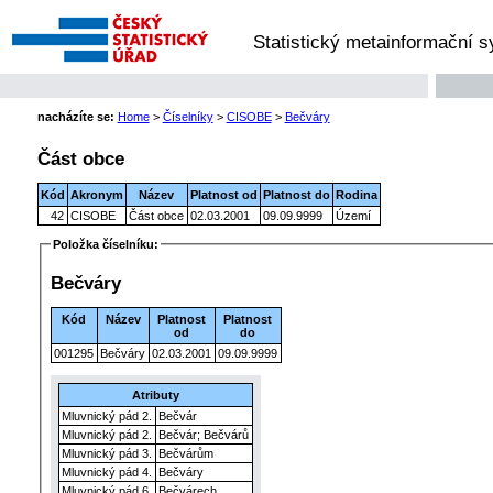
Statistický metainformační 
nacházíte se:
Home
>
Číselníky
>
CISOBE
>
Bečváry
Část obce
Kód
Akronym
Název
Platnost od
Platnost do
Rodina
42
CISOBE
Část obce
02.03.2001
09.09.9999
Území
Položka číselníku:
Bečváry
Kód
Název
Platnost
Platnost
od
do
001295
Bečváry
02.03.2001
09.09.9999
Atributy
Mluvnický pád 2.
Bečvár
Mluvnický pád 2.
Bečvár; Bečvárů
Mluvnický pád 3.
Bečvárům
Mluvnický pád 4.
Bečváry
Mluvnický pád 6.
Bečvárech