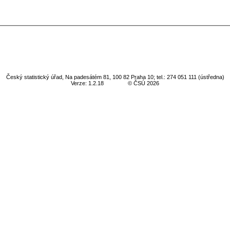
Český statistický úřad, Na padesátém 81, 100 82 Praha 10; tel.: 274 051 111 (ústředna)
Verze: 1.2.18
© ČSÚ 2026