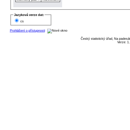
Jazyková verze dat:
cs
Prohlášení o přístupnosti
Český statistický úřad, Na padesát
Verze: 1.