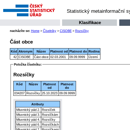
Statistický metainformační 
Klasifikace
nacházíte se:
Home
>
Číselníky
>
CISOBE
>
Rozsíčky
Část obce
Kód
Akronym
Název
Platnost od
Platnost do
Rodina
42
CISOBE
Část obce
02.03.2001
09.09.9999
Území
Položka číselníku:
Rozsíčky
Kód
Název
Platnost
Platnost
od
do
034207
Rozsíčky
25.10.2023
09.09.9999
Atributy
Mluvnický pád 2.
Rozsíček
Mluvnický pád 3.
Rozsíčkám
Mluvnický pád 4.
Rozsíčky
Mluvnický pád 6.
Rozsíčkách
Mluvnický pád 7.
Rozsíčkami