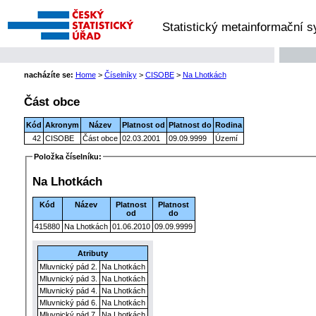
Statistický metainformační 
nacházíte se:
Home
>
Číselníky
>
CISOBE
>
Na Lhotkách
Část obce
Kód
Akronym
Název
Platnost od
Platnost do
Rodina
42
CISOBE
Část obce
02.03.2001
09.09.9999
Území
Položka číselníku:
Na Lhotkách
Kód
Název
Platnost
Platnost
od
do
415880
Na Lhotkách
01.06.2010
09.09.9999
Atributy
Mluvnický pád 2.
Na Lhotkách
Mluvnický pád 3.
Na Lhotkách
Mluvnický pád 4.
Na Lhotkách
Mluvnický pád 6.
Na Lhotkách
Mluvnický pád 7.
Na Lhotkách