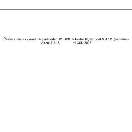
Český statistický úřad, Na padesátém 81, 100 82 Praha 10; tel.: 274 051 111 (ústředna)
Verze: 1.2.18
© ČSÚ 2026