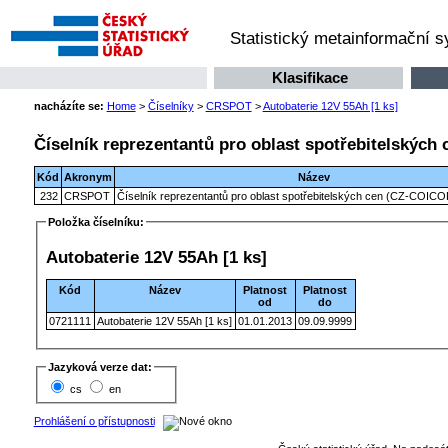
Statistický metainformační 
Klasifikace
nacházíte se:
Home
>
Číselníky
>
CRSPOT
>
Autobaterie 12V 55Ah [1 ks]
Číselník reprezentantů pro oblast spotřebitelských
Kód
Akronym
Název
232
CRSPOT
Číselník reprezentantů pro oblast spotřebitelských cen (CZ-COICO
Položka číselníku:
Autobaterie 12V 55Ah [1 ks]
Kód
Název
Platnost
Platnost
od
do
0721111
Autobaterie 12V 55Ah [1 ks]
01.01.2013
09.09.9999
Jazyková verze dat:
cs
en
Prohlášení o přístupnosti