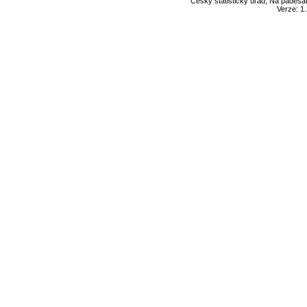
Český statistický úřad, Na padesát
Verze: 1.