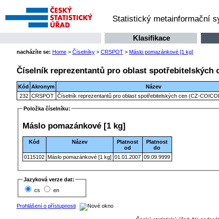
Statistický metainformační 
Klasifikace
nacházíte se:
Home
>
Číselníky
>
CRSPOT
>
Máslo pomazánkové [1 kg]
Číselník reprezentantů pro oblast spotřebitelských
Kód
Akronym
Název
232
CRSPOT
Číselník reprezentantů pro oblast spotřebitelských cen (CZ-COICO
Položka číselníku:
Máslo pomazánkové [1 kg]
Kód
Název
Platnost
Platnost
od
do
0115102
Máslo pomazánkové [1 kg]
01.01.2007
09.09.9999
Jazyková verze dat:
cs
en
Prohlášení o přístupnosti