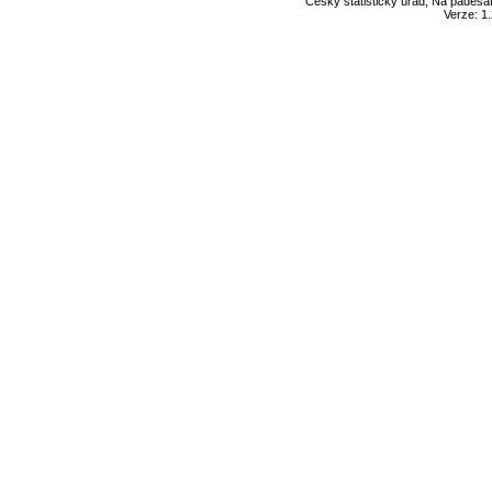
Český statistický úřad, Na padesát
Verze: 1.