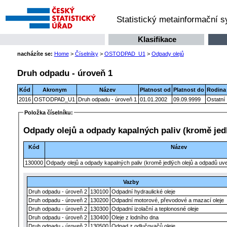
Statistický metainformační 
Klasifikace
nacházíte se:
Home
>
Číselníky
>
OSTODPAD_U1
>
Odpady olejů
Druh odpadu - úroveň 1
Kód
Akronym
Název
Platnost od
Platnost do
Rodina
2016
OSTODPAD_U1
Druh odpadu - úroveň 1
01.01.2002
09.09.9999
Ostatní
Položka číselníku:
Odpady olejů a odpady kapalných paliv (kromě jed
Kód
Název
130000
Odpady olejů a odpady kapalných paliv (kromě jedlých olejů a odpadů uv
Vazby
Druh odpadu - úroveň 2
130100
Odpadní hydraulické oleje
Druh odpadu - úroveň 2
130200
Odpadní motorové, převodové a mazací oleje
Druh odpadu - úroveň 2
130300
Odpadní izolační a teplonosné oleje
Druh odpadu - úroveň 2
130400
Oleje z lodního dna
Druh odpadu - úroveň 2
130500
Odpad z odlučovačů oleje