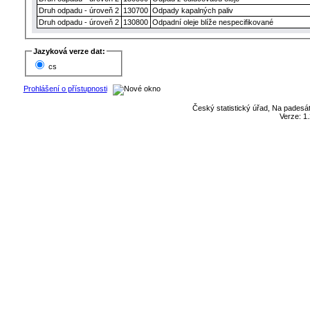
Druh odpadu - úroveň 2
130700
Odpady kapalných paliv
Druh odpadu - úroveň 2
130800
Odpadní oleje blíže nespecifikované
Jazyková verze dat:
cs
Prohlášení o přístupnosti
Český statistický úřad, Na padesát
Verze: 1.