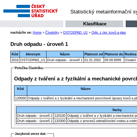
Statistický metainformační 
Klasifikace
nacházíte se:
Home
>
Číselníky
>
OSTODPAD_U1
>
Odp. z úpr. kovů a plas
Druh odpadu - úroveň 1
Kód
Akronym
Název
Platnost od
Platnost do
Rodina
2016
OSTODPAD_U1
Druh odpadu - úroveň 1
01.01.2002
09.09.9999
Ostatní
Položka číselníku:
Odpady z tváření a z fyzikální a mechan
Kód
Název
120000
Odpady z tváření a z fyzikální a mechanické povrchové úpravy kovů a 
Vazby
Druh odpadu - úroveň 2
120100
Druh odpadu - úroveň 2
120300
Odpady z procesů odmašťování vodou a
Jazyková verze dat: