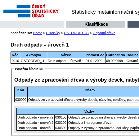
Statistický metainformační 
Klasifikace
nacházíte se:
Home
>
Číselníky
>
OSTODPAD_U1
>
Odpadní dřevo
Druh odpadu - úroveň 1
Kód
Akronym
Název
Platnost od
Platnost do
Rodina
2016
OSTODPAD_U1
Druh odpadu - úroveň 1
01.01.2002
09.09.9999
Ostatní
Položka číselníku:
Odpady ze zpracování dřeva a výroby desek, nábytk
Kód
Název
030000
Odpady ze zpracování dřeva a výroby desek, nábytku, celulózy, papíru 
Vazby
Druh odpadu - úroveň 2
030100
Odpady ze zpracování dřeva a vý
Druh odpadu - úroveň 2
030200
Odpady z impregnace dřeva
Druh odpadu - úroveň 2
030300
Odpady z výroby a zpracování celulózy, papír