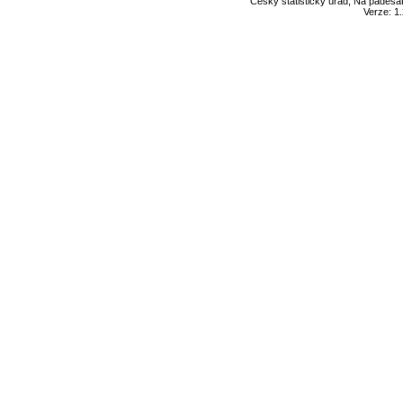
Český statistický úřad, Na padesát
Verze: 1.