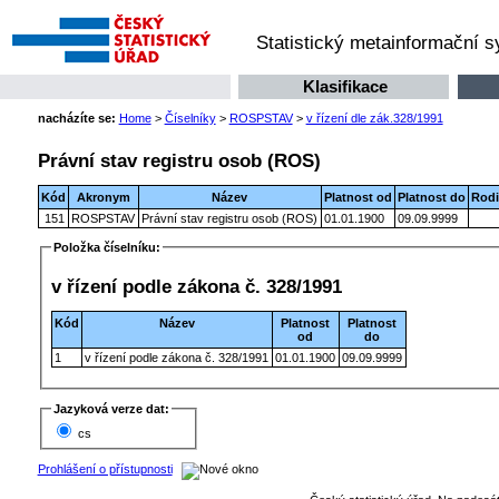
Statistický metainformační 
Klasifikace
nacházíte se:
Home
>
Číselníky
>
ROSPSTAV
>
v řízení dle zák.328/1991
Právní stav registru osob (ROS)
Kód
Akronym
Název
Platnost od
Platnost do
Rodi
151
ROSPSTAV
Právní stav registru osob (ROS)
01.01.1900
09.09.9999
Položka číselníku:
v řízení podle zákona č. 328/1991
Kód
Název
Platnost
Platnost
od
do
1
v řízení podle zákona č. 328/1991
01.01.1900
09.09.9999
Jazyková verze dat:
cs
Prohlášení o přístupnosti