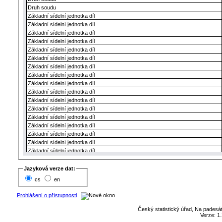
Druh soudu
Základní sídelní jednotka díl
Základní sídelní jednotka díl
Základní sídelní jednotka díl
Základní sídelní jednotka díl
Základní sídelní jednotka díl
Základní sídelní jednotka díl
Základní sídelní jednotka díl
Základní sídelní jednotka díl
Základní sídelní jednotka díl
Základní sídelní jednotka díl
Základní sídelní jednotka díl
Základní sídelní jednotka díl
Základní sídelní jednotka díl
Základní sídelní jednotka díl
Základní sídelní jednotka díl
Základní sídelní jednotka díl
Základní sídelní jednotka díl
Základní sídelní jednotka díl
Základní sídelní jednotka díl
Jazyková verze dat:
Základní sídelní jednotka díl
cs
en
Základní sídelní jednotka díl
Základní sídelní jednotka díl
Prohlášení o přístupnosti
Základní sídelní jednotka díl
Český statistický úřad, Na padesát
Základní sídelní jednotka díl
Verze: 1.
Základní sídelní jednotka díl