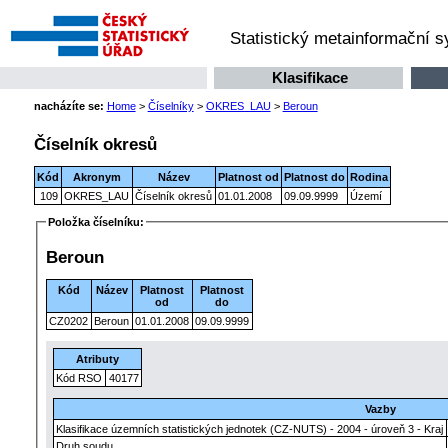
Statistický metainformační 
Klasifikace
nacházíte se:
Home
>
Číselníky
>
OKRES_LAU
>
Beroun
Číselník okresů
Kód
Akronym
Název
Platnost od
Platnost do
Rodina
109
OKRES_LAU
Číselník okresů
01.01.2008
09.09.9999
Území
Položka číselníku:
Beroun
Kód
Název
Platnost
Platnost
od
do
CZ0202
Beroun
01.01.2008
09.09.9999
Atributy
Kód RSO
40177
Vazby
Klasifikace územních statistických jednotek (CZ-NUTS) - 2004 - úroveň 3 - Kraj
Druh soudu