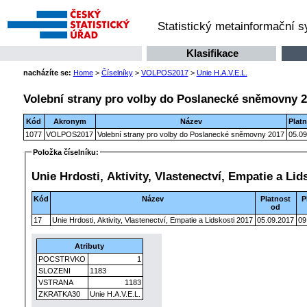
Statistický metainformační 
Klasifikace
nacházíte se:
Home
>
Číselníky
>
VOLPOS2017
>
Unie H.A.V.E.L.
Volební strany pro volby do Poslanecké sněmovny 
Kód
Akronym
Název
Plat
1077
VOLPOS2017
Volební strany pro volby do Poslanecké sněmovny 2017
05.09
Položka číselníku:
Unie Hrdosti, Aktivity, Vlastenectví, Empatie a Lid
Kód
Název
Platnost
P
od
17
Unie Hrdosti, Aktivity, Vlastenectví, Empatie a Lidskosti 2017
05.09.2017
09
Atributy
POCSTRVKO
1
SLOZENI
1183
VSTRANA
1183
ZKRATKA30
Unie H.A.V.E.L.