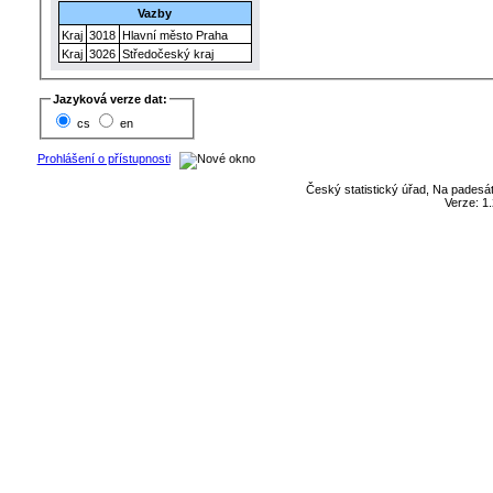
Vazby
Kraj
3018
Hlavní město Praha
Kraj
3026
Středočeský kraj
Jazyková verze dat:
cs
en
Prohlášení o přístupnosti
Český statistický úřad, Na padesát
Verze: 1.