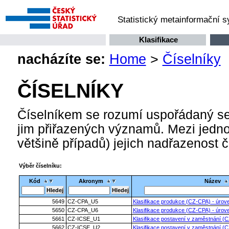
Statistický metainformační 
Klasifikace
nacházíte se:
Home
>
Číselníky
ČÍSELNÍKY
Číselníkem se rozumí uspořádaný se
jim přiřazených významů. Mezi jednot
většině případů) jejich nadřazenost 
Výběr číselníku:
Kód
Akronym
Název
5649
CZ-CPA_U5
Klasifikace produkce (CZ-CPA) - úrove
5650
CZ-CPA_U6
Klasifikace produkce (CZ-CPA) - úrove
5661
CZ-ICSE_U1
Klasifikace postavení v zaměstnání (C
5662
CZ-ICSE_U2
Klasifikace postavení v zaměstnání (C