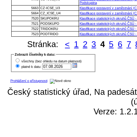
Podskupina
5663
CZ-ICSE_U3
Klasifikace postavení v zaměstnání (C
5664
CZ_ICSE_U4
Klasifikace postavení v zaměstnání (C
7520
SKUPOKRU
Klasifikace statistických okruhů ČSÚ -
7521
PODSKUPO
Klasifikace statistických okruhů ČSÚ 
7522
TRIDOKRU
Klasifikace statistických okruhů ČSÚ -
7523
PODTRIDO
Klasifikace statistických okruhů ČSÚ -
Stránka:
<
1
2
3
4
5
6
7
Zobrazit číselníky k datu:
všechny (bez ohledu na datum platnosti)
platné k datu:
Prohlášení o přístupnosti
Český statistický úřad, Na padesát
(
Verze: 1.2.