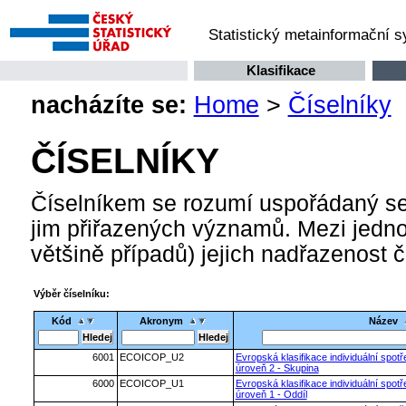
Statistický metainformační 
Klasifikace
nacházíte se:
Home
>
Číselníky
ČÍSELNÍKY
Číselníkem se rozumí uspořádaný se
jim přiřazených významů. Mezi jednot
většině případů) jejich nadřazenost 
Výběr číselníku:
Kód
Akronym
Název
6001
ECOICOP_U2
Evropská klasifikace individuální spo
úroveň 2 - Skupina
6000
ECOICOP_U1
Evropská klasifikace individuální spo
úroveň 1 - Oddíl