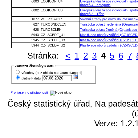
6003
ECOICOP_U4
Evropská klasifikace individuální spo
úroveň 4 - Kategorie
6002
ECOICOP_U3
Evropská klasifikace individuální spo
úroveň 3 - Třída
1077
VOLPOS2017
Volební strany pro volby do Poslane
627
TUROBNECLEN
Turistická oblast nečleněná (Organiz
628
TUROBCLEN
Turistická oblast členěná (Organizac
5943
CZ-ISCEDF_U1
Klasifikace oborů vzdělání (CZ-ISCED
5945
CZ-ISCEDF_U3
Klasifikace oborů vzdělání (CZ-ISCED
5944
CZ-ISCEDF_U2
Klasifikace oborů vzdělání (CZ-ISCED
Stránka:
<
1
2
3
4
5
6
7
Zobrazit číselníky k datu:
všechny (bez ohledu na datum platnosti)
platné k datu:
Prohlášení o přístupnosti
Český statistický úřad, Na padesát
(
Verze: 1.2.