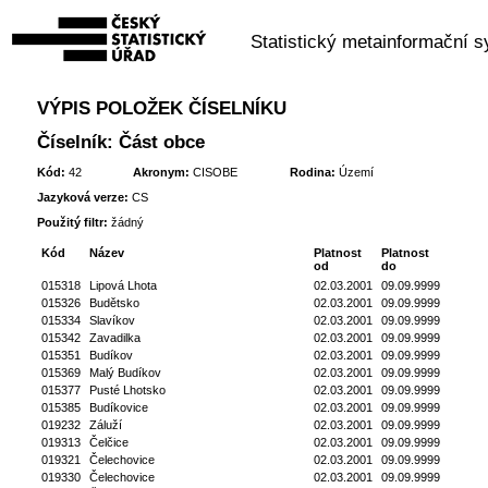
Statistický metainformační 
VÝPIS POLOŽEK ČÍSELNÍKU
Číselník: Část obce
Kód:
42
Akronym:
CISOBE
Rodina:
Území
Jazyková verze:
CS
Použitý filtr:
žádný
Kód
Název
Platnost
Platnost
od
do
015318
Lipová Lhota
02.03.2001
09.09.9999
015326
Budětsko
02.03.2001
09.09.9999
015334
Slavíkov
02.03.2001
09.09.9999
015342
Zavadilka
02.03.2001
09.09.9999
015351
Budíkov
02.03.2001
09.09.9999
015369
Malý Budíkov
02.03.2001
09.09.9999
015377
Pusté Lhotsko
02.03.2001
09.09.9999
015385
Budíkovice
02.03.2001
09.09.9999
019232
Záluží
02.03.2001
09.09.9999
019313
Čelčice
02.03.2001
09.09.9999
019321
Čelechovice
02.03.2001
09.09.9999
019330
Čelechovice
02.03.2001
09.09.9999