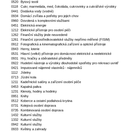
0520
Bytový textil
0118
Cukr, marmeláda, med, čokoláda, cukrovinky a cukrářské výrobky
0441
Dodávka vody (vodné)
0934
Domácí zvířata a potřeby pro jejich chov
0960
Dovolená s komplexními službami
0451
Elektrická energie
1212
Elektrické přístroje pro osobní péči
1262
Finanční služby jinde neuvedené
1261
Finanční zprostředkovatelské služby nepřímo měřené (FISIM)
0912
Fotografická a kinematografická zařízení a optické přístroje
0943
Herny, loterie
0531
Hlavní (velké) přístroje pro domácnost elektrické a neelektrické
0931
Hry, hračky a sběratelské předměty
0922
Hudební nástroje a výrobky dlouhodobé spotřeby pro rekreaci uvnitř
0421
Imputované nájemné vlastníků - nájemníků
1112
Jídelny
0713
Jízdní kola
1211
Kadeřnické salóny a zařízení osobní péče
0453
Kapalná paliva
1231
Klenoty, hodiny a hodinky
0951
Knihy
0512
Koberce a ostatní podlahová krytina
0731
Kolejová osobní doprava
0735
Kombinovaná osobní doprava
1432
Kulturní služby
1332
Kulturní služby
0942
Kulturní služby
0933
Květiny a zahrady