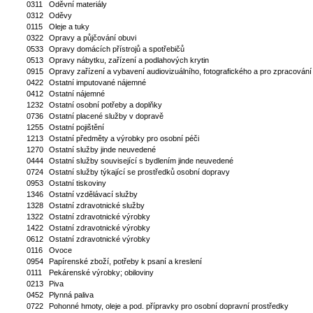
0311
Oděvní materiály
0312
Oděvy
0115
Oleje a tuky
0322
Opravy a půjčování obuvi
0533
Opravy domácích přístrojů a spotřebičů
0513
Opravy nábytku, zařízení a podlahových krytin
0915
Opravy zařízení a vybavení audiovizuálního, fotografického a pro zpracování
0422
Ostatní imputované nájemné
0412
Ostatní nájemné
1232
Ostatní osobní potřeby a doplňky
0736
Ostatní placené služby v dopravě
1255
Ostatní pojištění
1213
Ostatní předměty a výrobky pro osobní péči
1270
Ostatní služby jinde neuvedené
0444
Ostatní služby související s bydlením jinde neuvedené
0724
Ostatní služby týkající se prostředků osobní dopravy
0953
Ostatní tiskoviny
1346
Ostatní vzdělávací služby
1328
Ostatní zdravotnické služby
1322
Ostatní zdravotnické výrobky
1422
Ostatní zdravotnické výrobky
0612
Ostatní zdravotnické výrobky
0116
Ovoce
0954
Papírenské zboží, potřeby k psaní a kreslení
0111
Pekárenské výrobky; obiloviny
0213
Piva
0452
Plynná paliva
0722
Pohonné hmoty, oleje a pod. přípravky pro osobní dopravní prostředky