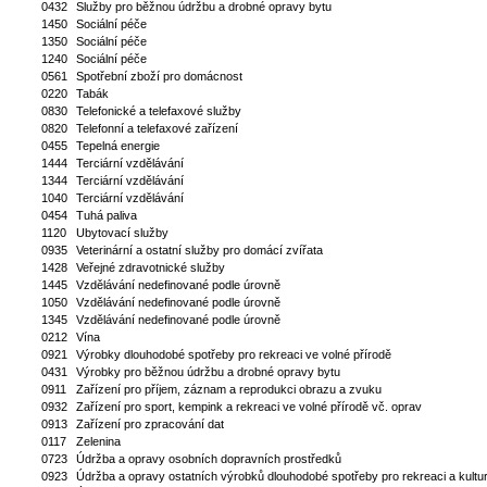
0432
Služby pro běžnou údržbu a drobné opravy bytu
1450
Sociální péče
1350
Sociální péče
1240
Sociální péče
0561
Spotřební zboží pro domácnost
0220
Tabák
0830
Telefonické a telefaxové služby
0820
Telefonní a telefaxové zařízení
0455
Tepelná energie
1444
Terciární vzdělávání
1344
Terciární vzdělávání
1040
Terciární vzdělávání
0454
Tuhá paliva
1120
Ubytovací služby
0935
Veterinární a ostatní služby pro domácí zvířata
1428
Veřejné zdravotnické služby
1445
Vzdělávání nedefinované podle úrovně
1050
Vzdělávání nedefinované podle úrovně
1345
Vzdělávání nedefinované podle úrovně
0212
Vína
0921
Výrobky dlouhodobé spotřeby pro rekreaci ve volné přírodě
0431
Výrobky pro běžnou údržbu a drobné opravy bytu
0911
Zařízení pro příjem, záznam a reprodukci obrazu a zvuku
0932
Zařízení pro sport, kempink a rekreaci ve volné přírodě vč. oprav
0913
Zařízení pro zpracování dat
0117
Zelenina
0723
Údržba a opravy osobních dopravních prostředků
0923
Údržba a opravy ostatních výrobků dlouhodobé spotřeby pro rekreaci a kultu