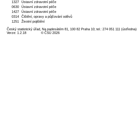
1327
Ústavní zdravotní péče
0630
Ústavní zdravotní péče
1427
Ústavní zdravotní péče
0314
Čištění, opravy a půjčování oděvů
1251
Životní pojištění
Český statistický úřad, Na padesátém 81, 100 82 Praha 10; tel.: 274 051 111 (ústředna)
Verze: 1.2.18
© ČSÚ 2026