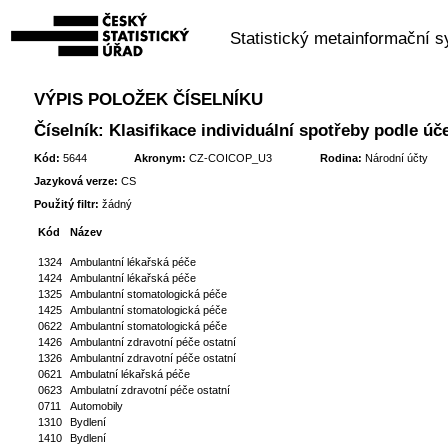
Statistický metainformační 
VÝPIS POLOŽEK ČÍSELNÍKU
Číselník: Klasifikace individuální spotřeby podle úč
Kód:
5644
Akronym:
CZ-COICOP_U3
Rodina:
Národní účty
Jazyková verze:
CS
Použitý filtr:
žádný
Kód
Název
1324
Ambulantní lékařská péče
1424
Ambulantní lékařská péče
1325
Ambulantní stomatologická péče
1425
Ambulantní stomatologická péče
0622
Ambulantní stomatologická péče
1426
Ambulantní zdravotní péče ostatní
1326
Ambulantní zdravotní péče ostatní
0621
Ambulatní lékařská péče
0623
Ambulatní zdravotní péče ostatní
0711
Automobily
1310
Bydlení
1410
Bydlení