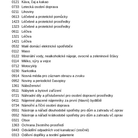
0121
Káva, čaj a kakao
0733
Letecká osobní doprava
0211
Lihoviny
0613
Léčebné a protetické pomůcky
1423
Léčebné a protetické prostředky
1323
Léčebné a protetické prostředky
0611
Léčiva
1321
Léčiva
1421
Léčiva
0532
Malé domácí elektrické spotřebiče
0112
Maso
0122
Minerální vody, nealkoholické nápoje, ovocné a zeleninové šťávy
0114
Mléko, sýry a vejce
0712
Motocykly
0230
Narkotika
0914
Nosná média pro záznam obrazu a zvuku
0952
Noviny a periodické časopisy
1361
Náboženství
0511
Nábytek a bytové zařízení
0721
Náhradní díly a příslušenství pro osobní dopravní prostředky
0411
Nájemné placené nájemníky za první (hlavní) bydliště
0734
Námořní a říční osobní doprava
0551
Nástroje a nářadí dlouhodobé spotřeby pro dům a zahradu vč.oprav
0552
Nástroje a nářadí krátkodobé spotřeby pro dům a zahradu vč.oprav
0321
Obuv
1363
Ochrana životního prostředí
0443
Odvádění odpadních vod kanalizací (stočné)
0313
Oděvní doplňky a textilní galanterie