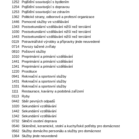
1252
Pojištění související s bydlením
1254
Pojištění související s dopravou
1253
Pojištění související se zdravím
1362
Politické strany, odborové a profesní organizace
1446
Pomocné služby ve vzdělávání
1343
Postsekundární vzdělávání nižší než terciární
1030
Postsekundární vzdělávání nižší než terciární
1443
Postsekundární vzdělávání nižší než terciární
0119
Potravinářské výrobky a přípravky jinde neuvedené
0714
Povozy tažené zvířaty
0810
Poštovní služby
1010
Preprimární a primární vzdělávání
1441
Preprimární a primární vzdělávání
1341
Preprimární a primární vzdělávání
1220
Prostituce
0941
Rekreační a sportovní služby
1431
Rekreační a sportovní služby
1331
Rekreační a sportovní služby
1111
Restaurace, kavárny a podobná zařízení
0113
Ryby
0442
Sběr pevných odpadů
1020
Sekundární vzdělávání
1442
Sekundární vzdělávání
1342
Sekundární vzdělávání
0732
Silniční osobní doprava
0540
Skleněné, keramické, stolní a kuchyňské potřeby pro domácnost
0562
Služby domácího personálu a služby pro domácnost
1364
Služby jinde neuvedené