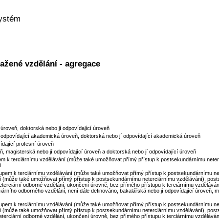
systém
sažené vzdělání - agregace
 úroveň, doktorská nebo jí odpovídající úroveň
 odpovídající akademická úroveň, doktorská nebo jí odpovídající akademická úroveň
ídající profesní úroveň
eň, magisterská nebo jí odpovídající úroveň a doktorská nebo jí odpovídající úroveň
em k terciárnímu vzdělávání (může také umožňovat přímý přístup k postsekundárnímu neterc
í
upem k terciárnímu vzdělávání (může také umožňovat přímý přístup k postsekundárnímu ne
í (může také umožňovat přímý přístup k postsekundárnímu neterciárnímu vzdělávání), post
terciární odborné vzdělání, ukončení úrovně, bez přímého přístupu k terciárnímu vzděláván
árního odborného vzdělání, není dále definováno, bakalářská nebo jí odpovídající úroveň, ma
upem k terciárnímu vzdělávání (může také umožňovat přímý přístup k postsekundárnímu ne
í (může také umožňovat přímý přístup k postsekundárnímu neterciárnímu vzdělávání), post
terciární odborné vzdělání, ukončení úrovně, bez přímého přístupu k terciárnímu vzděláván