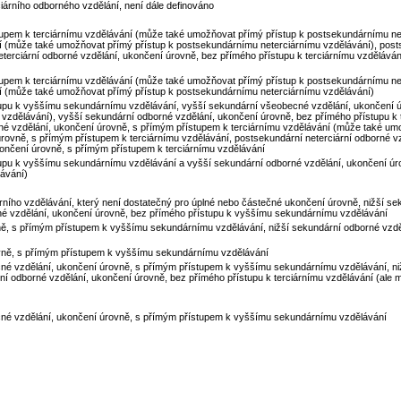
iárního odborného vzdělání, není dále definováno
upem k terciárnímu vzdělávání (může také umožňovat přímý přístup k postsekundárnímu ne
í (může také umožňovat přímý přístup k postsekundárnímu neterciárnímu vzdělávání), post
terciární odborné vzdělání, ukončení úrovně, bez přímého přístupu k terciárnímu vzděláván
upem k terciárnímu vzdělávání (může také umožňovat přímý přístup k postsekundárnímu ne
ní (může také umožňovat přímý přístup k postsekundárnímu neterciárnímu vzdělávání)
tupu k vyššímu sekundárnímu vzdělávání, vyšší sekundární všeobecné vzdělání, ukončení ú
zdělávání), vyšší sekundární odborné vzdělání, ukončení úrovně, bez přímého přístupu k 
né vzdělání, ukončení úrovně, s přímým přístupem k terciárnímu vzdělávání (může také um
rovně, s přímým přístupem k terciárnímu vzdělávání, postsekundární neterciární odborné v
končení úrovně, s přímým přístupem k terciárnímu vzdělávání
upu k vyššímu sekundárnímu vzdělávání a vyšší sekundární odborné vzdělání, ukončení úrov
ávání)
ního vzdělávání, který není dostatečný pro úplné nebo částečné ukončení úrovně, nižší s
né vzdělání, ukončení úrovně, bez přímého přístupu k vyššímu sekundárnímu vzdělávání
vně, s přímým přístupem k vyššímu sekundárnímu vzdělávání, nižší sekundární odborné vzdě
ovně, s přímým přístupem k vyššímu sekundárnímu vzdělávání
becné vzdělání, ukončení úrovně, s přímým přístupem k vyššímu sekundárnímu vzdělávání, n
í odborné vzdělání, ukončení úrovně, bez přímého přístupu k terciárnímu vzdělávání (ale
becné vzdělání, ukončení úrovně, s přímým přístupem k vyššímu sekundárnímu vzdělávání