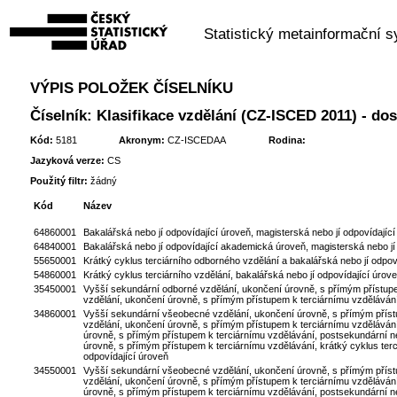
Statistický metainformační 
VÝPIS POLOŽEK ČÍSELNÍKU
Číselník: Klasifikace vzdělání (CZ-ISCED 2011) - do
Kód:
5181
Akronym:
CZ-ISCEDAA
Rodina:
Jazyková verze:
CS
Použitý filtr:
žádný
Kód
Název
64860001
Bakalářská nebo jí odpovídající úroveň, magisterská nebo jí odpovídající
64840001
Bakalářská nebo jí odpovídající akademická úroveň, magisterská nebo jí
55650001
Krátký cyklus terciárního odborného vzdělání a bakalářská nebo jí odpov
54860001
Krátký cyklus terciárního vzdělání, bakalářská nebo jí odpovídající úrov
35450001
Vyšší sekundární odborné vzdělání, ukončení úrovně, s přímým přístup
vzdělání, ukončení úrovně, s přímým přístupem k terciárnímu vzděláván
34860001
Vyšší sekundární všeobecné vzdělání, ukončení úrovně, s přímým příst
vzdělání, ukončení úrovně, s přímým přístupem k terciárnímu vzděláván
úrovně, s přímým přístupem k terciárnímu vzdělávání, postsekundární ne
úrovně, s přímým přístupem k terciárnímu vzdělávání, krátký cyklus terci
odpovídající úroveň
34550001
Vyšší sekundární všeobecné vzdělání, ukončení úrovně, s přímým příst
vzdělání, ukončení úrovně, s přímým přístupem k terciárnímu vzděláván
úrovně, s přímým přístupem k terciárnímu vzdělávání, postsekundární ne